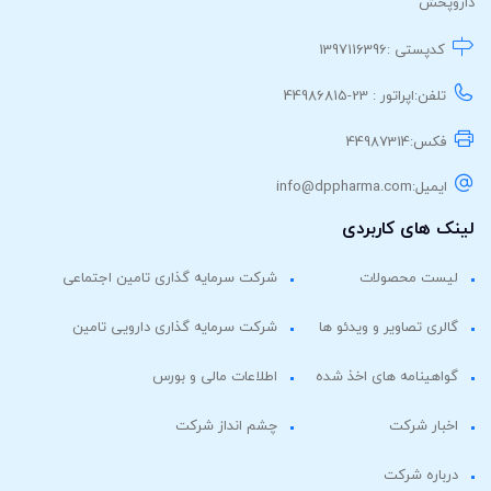
داروپخش
کدپستی :
1397116396
تلفن:
اپراتور : 23-44986815
فکس:
44987314
ایمیل:
info@dppharma.com
لینک های کاربردی
لیست محصولات
شرکت سرمایه گذاری تامین اجتماعی
گالری تصاویر و ویدئو ها
شرکت سرمایه گذاری دارویی تامین
گواهینامه های اخذ شده
اطلاعات مالی و بورس
اخبار شرکت
چشم انداز شرکت
درباره شرکت