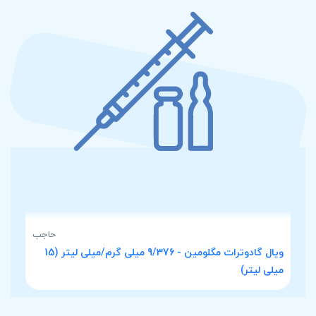
حاجب
ویال گادوترات مگلومین - 9/376 میلی گرم/میلی لیتر (15
میلی لیتر)