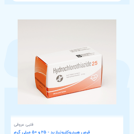
قلبی عروقی
قرص هیدروکلروتیازید - 25 و 50 میلی گرم