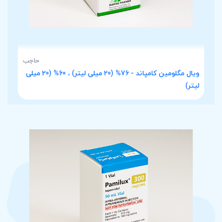
حاجب
ویال مگلومین کامپاند - 76% (20 میلی لیتر) ، 60% (20 میلی
لیتر)