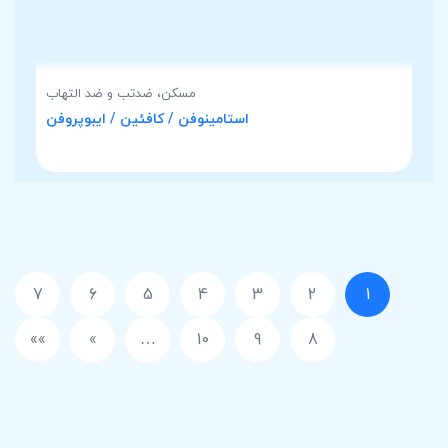
مسکن، ضدتب و ضد التهاب
استامینوفن / کافئین / ایبوپروفن
7
6
5
4
3
2
1
»»
»
…
10
9
8