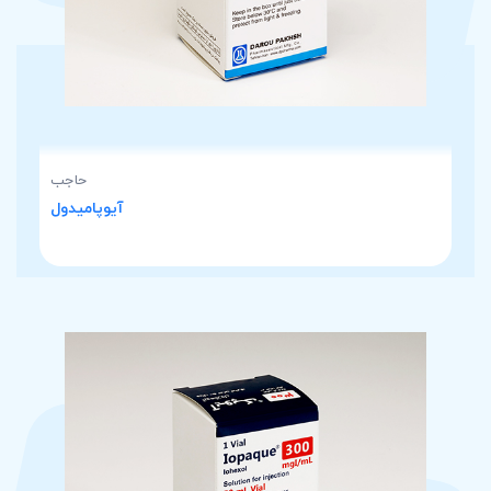
حاجب
آیوپامیدول