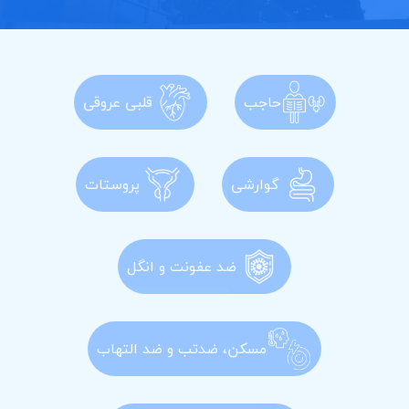
حاجب
قلبی عروقی
گوارشی
پروستات
ضد عفونت و انگل
مسکن، ضدتب و ضد التهاب