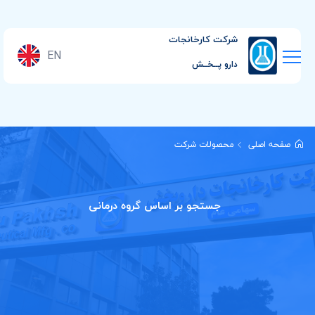
شرکت کارخانجات
EN
دارو پــخــش
صفحه اصلی
محصولات شرکت
جستجو بر اساس گروه درمانی