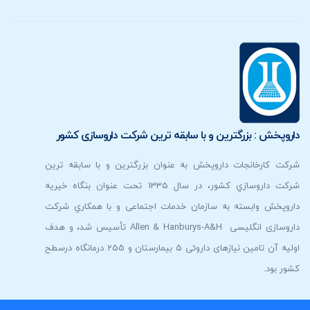
 بزرگترين و با سابقه ترين شركت داروسازی كشور
انجات داروپخش به عنوان بزرگترين و با سابقه ترين
شركت داروسازي كشور، در سال 1335 تحت عنوان بنگاه خیریه
وابسته به سازمان خدمات اجتماعی و با همكاري شرکت
داروسازی انگلیسی Allen & Hanburys-A&H تأسیس شد، و هدف
اولیه آن تامین نیازهای داروئی 5 بیمارستان و 255 درمانگاه درسطح