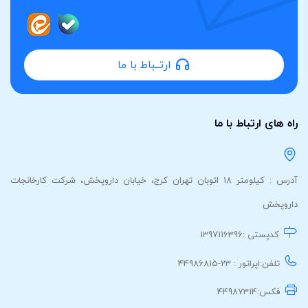
ارتــباط با ما
رتباط با ما
آدرس : کیلومتر 18 اتوبان تهران کرج، خیابان داروپخش، شرکت کارخانجات
تی :
1397116396
اپراتور : 23-44986815
44987314