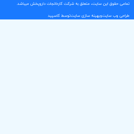
ق این سایت، متعلق به شرکت کارخانجات داروپخش میباشد.
 سایت
و
بهینه سازی سایت
توسط کاسپید